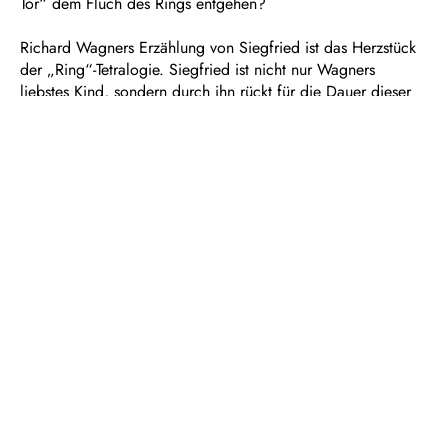
Tor“ dem Fluch des Rings entgehen?
Richard Wagners Erzählung von Siegfried ist das Herzstück
der „Ring“-Tetralogie. Siegfried ist nicht nur Wagners
liebstes Kind, sondern durch ihn rückt für die Dauer dieser
Oper die Vorstellung, dass alles sich zum Guten wendet, in
greifbare Nähe. Doch der Weltenbrand lässt sich nicht mehr
aufhalten...
Dauer: ca. 5 ½ Stunden, zwei Pausen
In deutscher Sprache mit Übertiteln
Empfohlen ab 14 Jahren
Zweiter Tag des Bühnenfestspiels „Der Ring des
Nibelungen“
Text vom Komponisten