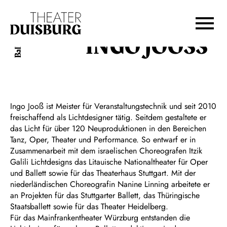
Zur Hauptnavigation springen
Zum Hauptinhalt springen
Zum Footer springen
INGO JOOSS
Ballett
Ingo Jooß ist Meister für Veranstaltungs­technik und seit 2010
freischaffend als Lichtdesigner tätig. Seitdem gestaltete er
das Licht für über 120 Neuproduktionen in den Bereichen
Tanz, Oper, Theater und Performance. So entwarf er in
Zusammen­arbeit mit dem israelischen Choreogra­fen Itzik
Galili Lichtdesigns das Litaui­sche Nationaltheater für Oper
und Ballett sowie für das Theaterhaus Stuttgart. Mit der
niederländischen Choreografin Nani­ne Linning arbeitete er
an Projekten für das Stuttgarter Ballett, das Thüringische
Staatsballett sowie für das Theater Hei­delberg.
Für das Mainfrankentheater Würzburg entstanden die