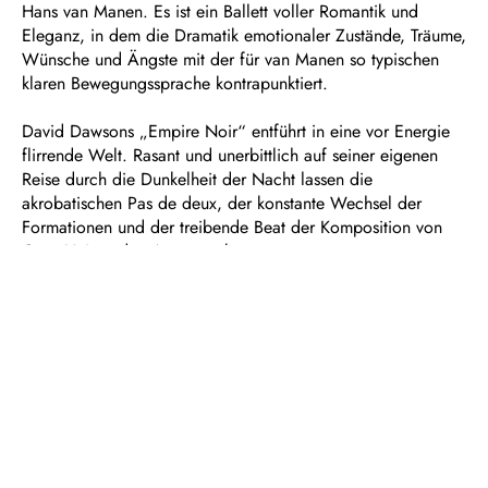
Hans van Manen. Es ist ein Ballett voller Romantik und
Eleganz, in dem die Dramatik emotionaler Zustände, Träume,
Wünsche und Ängste mit der für van Manen so typischen
klaren Bewegungssprache kontrapunktiert.
David Dawsons „Empire Noir“ entführt in eine vor Energie
flirrende Welt. Rasant und unerbittlich auf seiner eigenen
Reise durch die Dunkelheit der Nacht lassen die
akrobatischen Pas de deux, der konstante Wechsel der
Formationen und der treibende Beat der Komposition von
Greg Haines den Atem stocken.
Bridget Breiner lässt in „Biolographie“ geleitet von Sergei
Rachmaninows Klavierkonzert Nr. 2 gleich drei lose
miteinander verbundene Welten entstehen, die sich alle mit
der Frage nach dem, was uns prägt, beschäftigen.
Dauer: ca. 2 ½ Stunden, zwei Pausen