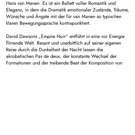
Hans van Manen. Es ist ein Ballett voller Romantik und
Eleganz, in dem die Dramatik emotionaler Zustände, Träume,
Wünsche und Ängste mit der für van Manen so typischen
klaren Bewegungssprache kontrapunktiert.
David Dawsons „Empire Noir“ entführt in eine vor Energie
flirrende Welt. Rasant und unerbittlich auf seiner eigenen
Reise durch die Dunkelheit der Nacht lassen die
akrobatischen Pas de deux, der konstante Wechsel der
Formationen und der treibende Beat der Komposition von
Greg Haines den Atem stocken.
Bridget Breiner lässt in „Biolographie“ geleitet von Sergei
Rachmaninows Klavierkonzert Nr. 2 gleich drei lose
miteinander verbundene Welten entstehen, die sich alle mit
der Frage nach dem, was uns prägt, beschäftigen.
Dauer: ca. 2 ½ Stunden, zwei Pausen