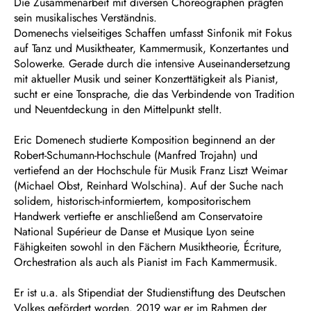
Die Zusammenarbeit mit diversen Choreographen prägten
sein musikalisches Verständnis.
Domenechs vielseitiges Schaffen umfasst Sinfonik mit Fokus
auf Tanz und Musiktheater, Kammermusik, Konzertantes und
Solowerke. Gerade durch die intensive Auseinandersetzung
mit aktueller Musik und seiner Konzerttätigkeit als Pianist,
sucht er eine Tonsprache, die das Verbindende von Tradition
und Neuentdeckung in den Mittelpunkt stellt.
Eric Domenech studierte Komposition beginnend an der
Robert-Schumann-Hochschule (Manfred Trojahn) und
vertiefend an der Hochschule für Musik Franz Liszt Weimar
(Michael Obst, Reinhard Wolschina). Auf der Suche nach
solidem, historisch-informiertem, kompositorischem
Handwerk vertiefte er anschließend am Conservatoire
National Supérieur de Danse et Musique Lyon seine
Fähigkeiten sowohl in den Fächern Musiktheorie, Écriture,
Orchestration als auch als Pianist im Fach Kammermusik.
Er ist u.a. als Stipendiat der Studienstiftung des Deutschen
Volkes gefördert worden. 2019 war er im Rahmen der