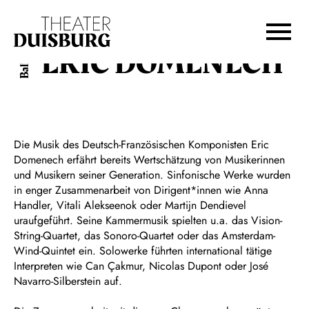
Zur Hauptnavigation springen
Zum Hauptinhalt springen
Zum Footer springen
ERIC DOMENECH
Ballett
Die Musik des Deutsch-Französischen Komponisten Eric
Domenech erfährt bereits Wertschätzung von Musikerinnen
und Musikern seiner Generation. Sinfonische Werke wurden
in enger Zusammenarbeit von Dirigent*innen wie Anna
Handler, Vitali Alekseenok oder Martijn Dendievel
uraufgeführt. Seine Kammermusik spielten u.a. das Vision-
String-Quartet, das Sonoro-Quartet oder das Amsterdam-
Wind-Quintet ein. Solowerke führten international tätige
Interpreten wie Can Çakmur, Nicolas Dupont oder José
Navarro-Silberstein auf.