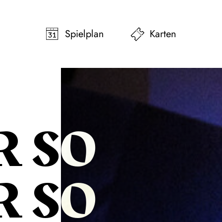
pringen
Zum Footer springen
Spielplan
Karten
R SO
R SO