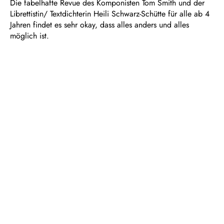
Die fabelhafte Revue des Komponisten Tom Smith und der
Librettistin/ Textdichterin Heili Schwarz-Schütte für alle ab 4
Jahren findet es sehr okay, dass alles anders und alles
möglich ist.
Dauer: ca. 45 Minuten
In deutscher Sprache
Empfohlen ab 4 Jahren
TEAM
Regie
Jörg Behr
Musikalische Leitung
Jason Tran
/
Dan Ratiu
Ausstattung
Marc Weeger
Libretto/Dramaturgie
Heili Schwarz-Schütte
Dramaturgie
Juliane Schunke