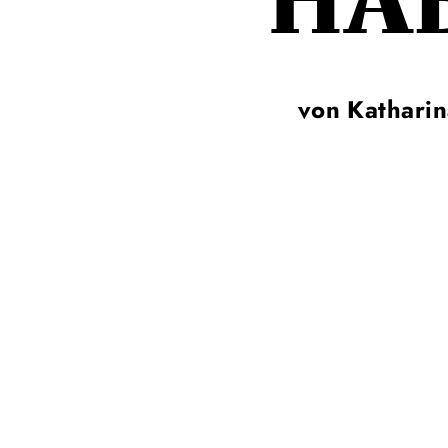
HAB
von Kathari