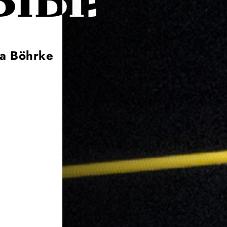
IBI!
na Böhrke