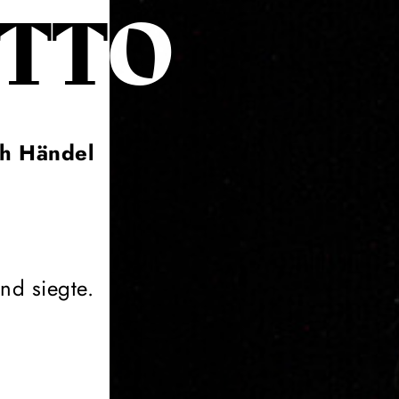
ITTO
ch Händel
nd siegte.