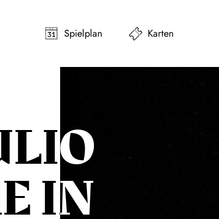
pringen
Zum Footer springen
Spielplan
Karten
ULIO
E IN