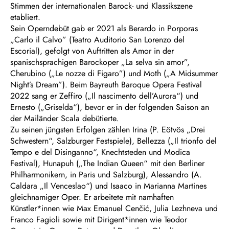
Stimmen der internationalen Barock- und Klassikszene
etabliert.
Sein Operndebüt gab er 2021 als Berardo in Porporas
„Carlo il Calvo” (Teatro Auditorio San Lorenzo del
Escorial), gefolgt von Auftritten als Amor in der
spanischsprachigen Barockoper „La selva sin amor”,
Cherubino („Le nozze di Figaro”) und Moth („A Midsummer
Night’s Dream”). Beim Bayreuth Baroque Opera Festival
2022 sang er Zeffiro („Il nascimento dell’Aurora“) und
Ernesto („Griselda“), bevor er in der folgenden Saison an
der Mailänder Scala debütierte.
Zu seinen jüngsten Erfolgen zählen Irina (P. Eötvös „Drei
Schwestern“, Salzburger Festspiele), Bellezza („Il trionfo del
Tempo e del Disinganno“, Knechtsteden und Modica
Festival), Hunapuh („The Indian Queen“ mit den Berliner
Philharmonikern, in Paris und Salzburg), Alessandro (A.
Caldara „Il Venceslao“) und Isaaco in Marianna Martines
gleichnamiger Oper. Er arbeitete mit namhaften
Künstler*innen wie Max Emanuel Cenčić, Julia Lezhneva und
Franco Fagioli sowie mit Dirigent*innen wie Teodor