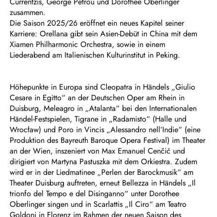
Currentzis, George Petrou und Dorothee Oberlinger
zusammen.
Die Saison 2025/26 eröffnet ein neues Kapitel seiner
Karriere: Orellana gibt sein Asien-Debüt in China mit dem
Xiamen Philharmonic Orchestra, sowie in einem
Liederabend am Italienischen Kulturinstitut in Peking.
Höhepunkte in Europa sind Cleopatra in Händels „Giulio
Cesare in Egitto“ an der Deutschen Oper am Rhein in
Duisburg, Meleagro in „Atalanta“ bei den Internationalen
Händel-Festspielen, Tigrane in „Radamisto“ (Halle und
Wrocław) und Poro in Vincis „Alessandro nell’Indie“ (eine
Produktion des Bayreuth Baroque Opera Festival) im Theater
an der Wien, inszeniert von Max Emanuel Cenčić und
dirigiert von Martyna Pastuszka mit dem Orkiestra. Zudem
wird er in der Liedmatinee „Perlen der Barockmusik“ am
Theater Duisburg auftreten, erneut Bellezza in Händels „Il
trionfo del Tempo e del Disinganno“ unter Dorothee
Oberlinger singen und in Scarlattis „Il Ciro“ am Teatro
Goldoni in Florenz im Rahmen der neuen Saison des