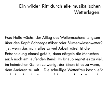
Ein wilder Ritt durch alle musikalischen
Wetterlagen!
Frau Holle wächst der Alltag des Wettermachens langsam
über den Kopf: Schneegestöber oder Blumenwiesenwetter?
Tja, wenn das nicht alles so viel Arbeit wäre! Ist die
Entscheidung einmal gefällt, dann nörgeln die Menschen
auch noch am laufenden Band: Im Urlaub regnet es zu viel,
im heimischen Garten zu wenig, der Einen ist es zu warm,
dem Anderen zu kalt… Die schrullige Wetterfrau beschließt,
einfach mal in den Urlaub zu fahren und das Wettermachen
anderen zu überlassen. Aber die haben gar keine Ahnung –
und bald ist das Wetter völlig durcheinander…
Bereits in der bitterbösen Märchenvorlage der Brüder Grimm
sucht Frau Holle sich Hilfe, auch bei „Holle!“ haben
Komponist Sebastian Schwab und sein Team Unterstützung