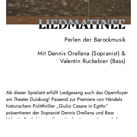
LIEDMATINEE
Perlen der Barockmusik
Mit Dennis Orellana (Sopranist) &
Valentin Ruckebier (Bass)
Ab dieser Spielzeit erfüllt Liedgesang auch das Opernfoyer
am Theater Duisburg! Passend zur Premiere von Händels
historischem Politthriller „Giulio Cesare in Egitto“
präsentieren der Sopranist Dennis Orellana und Bass
Valentin Ruckebier in dieser Liedmatinee weitere vokale
Schätze der Barockmusik. Mit dabei: Christian Dammann am
Cembalo und Stephan Dreizehnter, Soloflötist der