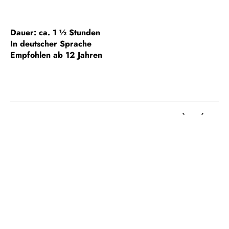
Dauer: ca. 1 ½ Stunden
In deutscher Sprache
Empfohlen ab 12 Jahren
HINWEIS ZUR BARRIEREFREIHEIT
GESONDERTE GRUPPENFÜHRUNGEN
FÜHRUNGEN FÜR SCHULKLASSEN
WICHTIGE HINWEISE /