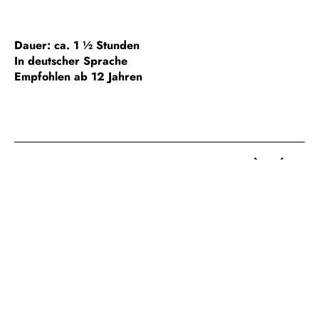
Dauer: ca. 1 ½ Stunden
In deutscher Sprache
Empfohlen ab 12 Jahren
HINWEIS ZUR BARRIEREFREIHEIT
GESONDERTE GRUPPENFÜHRUNGEN
FÜHRUNGEN FÜR SCHULKLASSEN
WICHTIGE HINWEISE /