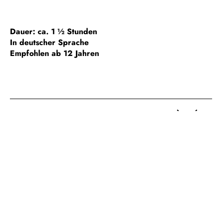
Dauer: ca. 1 ½ Stunden
In deutscher Sprache
Empfohlen ab 12 Jahren
HINWEIS ZUR BARRIEREFREIHEIT
GESONDERTE GRUPPENFÜHRUNGEN
FÜHRUNGEN FÜR SCHULKLASSEN
WICHTIGE HINWEISE /