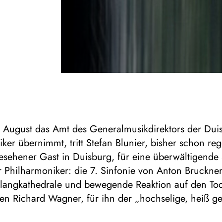
m August das Amt des Generalmusikdirektors der Dui
ker übernimmt, tritt Stefan Blunier, bisher schon re
esehener Gast in Duisburg, für eine überwältigende 
r Philharmoniker: die 7. Sinfonie von Anton Bruckner
Klangkathedrale und bewegende Reaktion auf den To
en Richard Wagner, für ihn der „hochselige, heiß ge
e Meister“. Vor diesem gewaltigen Werk mit seiner