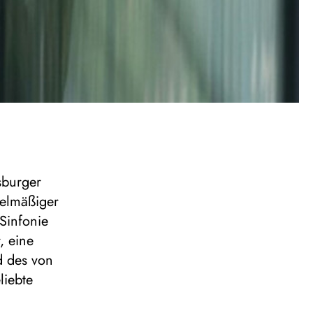
sburger
gelmäßiger
Sinfonie
, eine
d des von
liebte