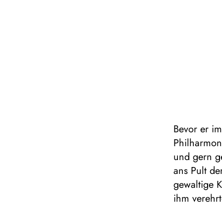
Bevor er i
Philharmoni
und gern g
ans Pult de
gewaltige 
ihm verehrt
unsterblich