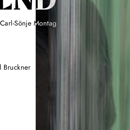
END
 Carl-Sönje Montag
 Bruckner