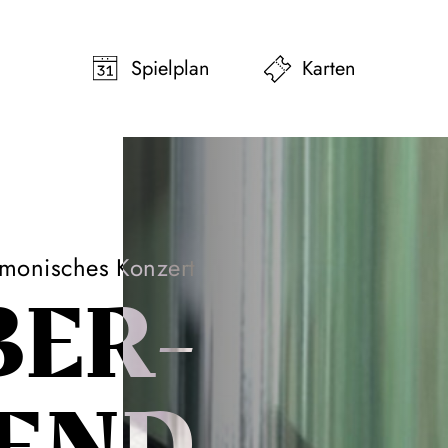
pringen
Zum Footer springen
Spielplan
Karten
rmonisches Konzert
BER­