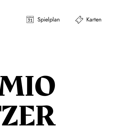
pringen
Zum Footer springen
Spielplan
Karten
 MIO
TZER