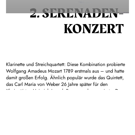
2. SERENADEN­
KONZERT
Klarinette und Streichquartett: Diese Kombination probierte
Wolfgang Amadeus Mozart 1789 erstmals aus – und hatte
damit großen Erfolg. Ähnlich populär wurde das Quintett,
das Carl Maria von Weber 26 Jahre später für den
Klarinettisten Heinrich Joseph Baermann komponierte. Dass
beide Stücke bis heute zu den beliebtesten ihrer Art
gehören, liegt nicht nur am klanglichen und melodischen
Zauber, sondern auch an der humorvoll-heiteren Stimmung,
die sie verbindet. Da ist der Weg zu Joseph Haydn, dem
Großmeister des musikalischen Humors, natürlich nicht weit.
Aus seinem berühmten Quartett op. 33 Nr. 3 hörte