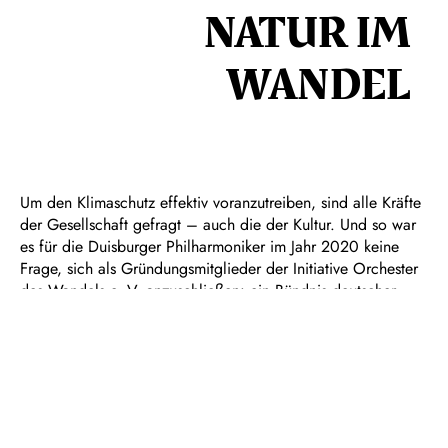
NATUR IM
WANDEL
Um den Klimaschutz effektiv voranzutreiben, sind alle Kräfte
der Gesellschaft gefragt – auch die der Kultur. Und so war
es für die Duisburger Philharmoniker im Jahr 2020 keine
Frage, sich als Gründungsmitglieder der Initiative Orchester
des Wandels e. V. anzuschließen: ein Bündnis deutscher
Berufsorchester und Einzelmusiker:innen, die durch aktives
Handeln dem Thema Nachhaltigkeit breiteren Raum in ihrem
beruflichen Umfeld einräumen und mit ihrem künstlerischen
Wirken gleichzeitig eine größere Sensibilisierung beim
Publikum bewirken möchten.
Nicht nur im großen Rahmen ihrer Philharmonischen
Konzerte, sondern auch im kleineren Kreis – und so im