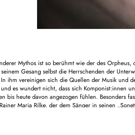
nderer Mythos ist so berühmt wie der des Orpheus,
t seinem Gesang selbst die Herrschenden der Unterw
In ihm vereinigen sich die Quellen der Musik und d
 und es wundert nicht, dass sich Komponist:innen u
en bis heute davon angezogen fühlen. Besonders fasz
 Rainer Maria Rilke, der dem Sänger in seinen „Sone
in überragendes lyrisches Denkmal setzte. Sechs de
dergeschriebenen Dichtungen hat Manfred Trojahn ve
andene Zyklus steht am Ende der mit Udo Samel, Oli