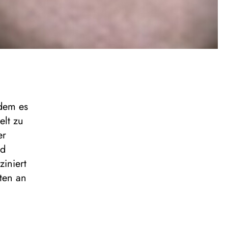
 dem es
elt zu
er
nd
iniert
tten an
r 55 wie im
rtont. Der
ver Wille