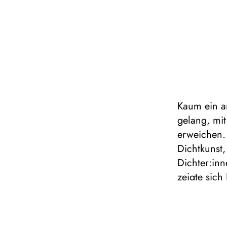
Kaum ein a
gelang, mi
erweichen. 
Dichtkunst,
Dichter:inn
zeigte sich
Orpheus“ e
Rausch nie
2020 entst