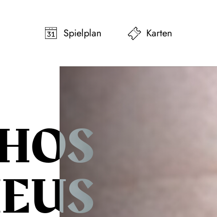
pringen
Zum Footer springen
Spielplan
Karten
HOS
EUS