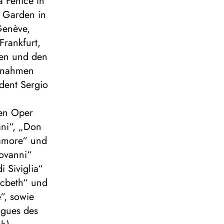
a Fenice in
t Garden in
Genève,
Frankfurt,
den und den
ufnahmen
ident Sergio
hen Oper
ani“, „Don
’amore“ und
iovanni“
i Siviglia“
Macbeth“ und
“, sowie
ogues des