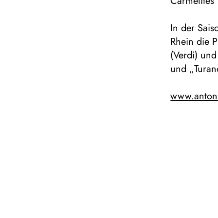
Carmélites
In der Sai
Rhein die P
(Verdi) und
und „Turand
www.antoni