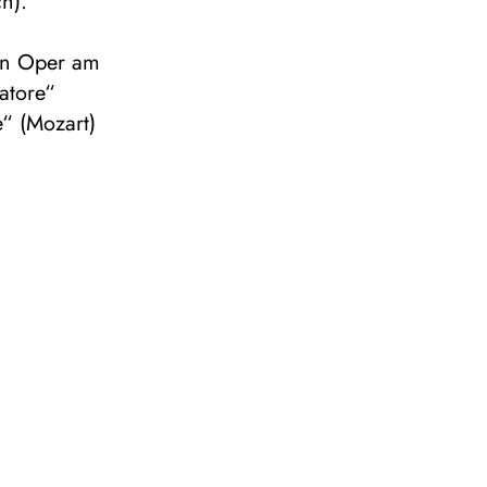
h).
hen Oper am
atore“
e“ (Mozart)