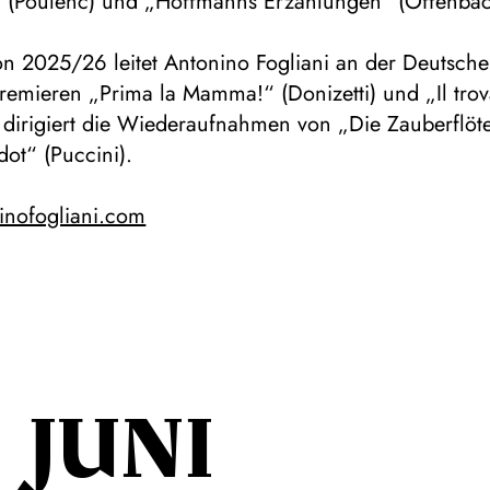
“ (Poulenc) und „Hoffmanns Erzählungen“ (Offenbac
son 2025/26 leitet Antonino Fogliani an der Deutsc
remieren „Prima la Mamma!“ (Donizetti) und „Il trov
 dirigiert die Wiederaufnahmen von „Die Zauberflöt
ot“ (Puccini).
nofogliani.com
JUNI