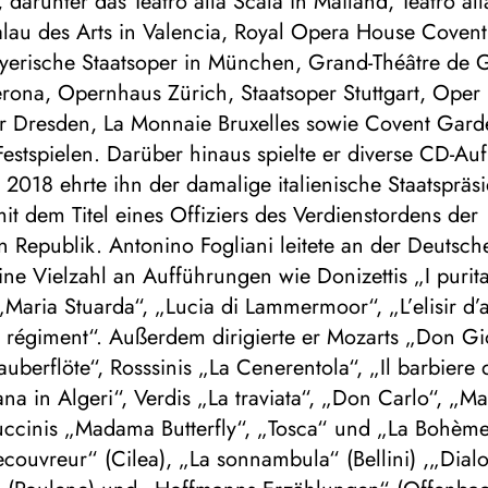
 darunter das Teatro alla Scala in Mailand, Teatro all
alau des Arts in Valencia, Royal Opera House Coven
yerische Staatsoper in München, Grand-Théâtre de 
rona, Opernhaus Zürich, Staatsoper Stuttgart, Oper 
 Dresden, La Monnaie Bruxelles sowie Covent Gar
Festspielen. Darüber hinaus spielte er diverse CD-A
r 2018 ehrte ihn der damalige italienische Staatspräs
mit dem Titel eines Offiziers des Verdienstordens der
en Republik. Antonino Fogliani leitete an der Deutsc
ne Vielzahl an Aufführungen wie Donizettis „I purit
„Maria Stuarda“, „Lucia di Lammermoor“, „L’elisir d
u régiment“. Außerdem dirigierte er Mozarts „Don G
uberflöte“, Rosssinis „La Cenerentola“, „Il barbiere d
iana in Algeri“, Verdis „La traviata“, „Don Carlo“, „
Puccinis „Madama Butterfly“, „Tosca“ und „La Bohème
couvreur“ (Cilea), „La sonnambula“ (Bellini) ,„Dial