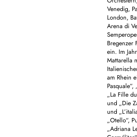
Orchestern,
Venedig, P
London, Ba
Arena di Ve
Semperoper
Bregenzer 
ein. Im Jah
Mattarella 
Italienisch
am Rhein ei
Pasquale“, 
„La Fille d
und „Die Za
und „L’ital
„Otello“, 
„Adriana Le