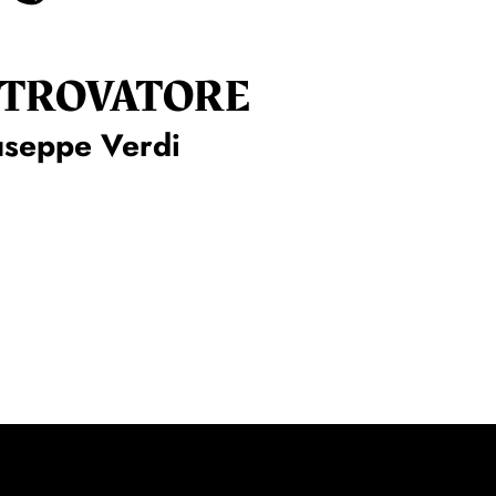
 TROVA­TORE
useppe Verdi