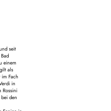
und seit
n Bad
zu einem
ilt als
t im Fach
Verdi in
m Rossini
i bei den
d