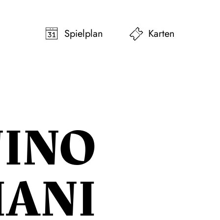
pringen
Zum Footer springen
Spielplan
Karten
INO
IANI