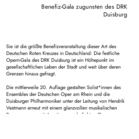
Benefiz-Gala zugunsten des DRK
Duisburg
Sie ist die größte Benefizveranstaltung dieser Art des
Deutschen Roten Kreuzes in Deutschland: Die festliche
Opern-Gala des DRK Duisburg ist ein Höhepunkt im
gesellschaftlichen Leben der Stadt und weit über deren
Grenzen hinaus gefragt.
Die mittlerweile 20. Auflage gestalten Solist*innen des
Ensembles der Deutschen Oper am Rhein und die
Duisburger Philharmoniker unter der Leitung von Hendrik
Vestmann erneut mit einem glanzvollen musikalischen
Programm u.a. mit Auszügen aus beliebten Opern u.a. von
Verdi, Puccini, Bellini und Gounod.
Mit dem Kauf Ihrer Eintrittskarte erwerben Sie nicht nur die