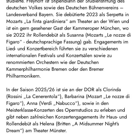
studierte. Freyhoff ist Stipendiatin der Studienstiftung des
deutschen Volkes sowie des Deutschen Bühnenvereins –
Landesverband Bayern. Sie debütierte 2023 als Serpetta in
Mozarts „La finta giardiniera“ am Theater an der Wien und
ist ein gern gesehener Gast der Kammeroper München, wo
sie 2022 ihr Rollendebüt als Susanna (Mozarts „Le nozze di
Figaro“ - deutschsprachige Fassung) gab. Engagements im
Lied- und Konzertbereich führten sie zu verschiedenen
internationalen Festivals und Konzertsälen sowie zu
renommierten Orchestern wie der Deutschen
Kammerphilharmonie Bremen oder den Bremer
Philharmonikern.
In der Saison 2025/26 ist sie an der DOR als Clorinda
(Rossini „La Cenerentola“), Barbarina (Mozart „Le nozze di
Figaro“), Anna (Verdi „Nabucco“), sowie in den
Meisterklasse-Konzerten des Opernstudios zu erleben und
gibt neben zahlreichen Konzertengagements ihr Haus- und
Rollendebüt als Helena (Britten „A Midsummer Night’s
Dream“) am Theater Münster.