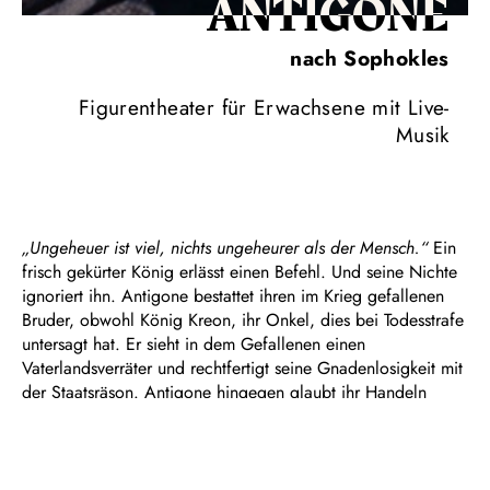
ANTIGONE
nach Sophokles
Figurentheater für Erwachsene mit Live-
Musik
„Ungeheuer ist viel, nichts ungeheurer als der Mensch.“
Ein
frisch gekürter König erlässt einen Befehl. Und seine Nichte
ignoriert ihn. Antigone bestattet ihren im Krieg gefallenen
Bruder, obwohl König Kreon, ihr Onkel, dies bei Todesstrafe
untersagt hat. Er sieht in dem Gefallenen einen
Vaterlandsverräter und rechtfertigt seine Gnadenlosigkeit mit
der Staatsräson. Antigone hingegen glaubt ihr Handeln
durch ethische Werte und moralische Gebote legitimiert.
Mit seiner im Jahr 442 v. Chr. verfassten Tragödie hat
Sophokles einen Text geschaffen, der alle wesentlichen