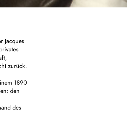
er Jacques
privates
ft,
cht zurück.
seinem 1890
men: den
nhand des
erte
uch
chnik-