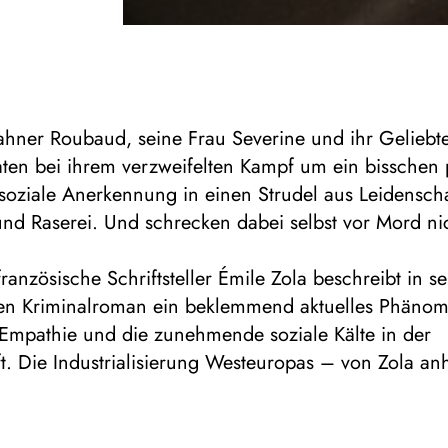
ahner Roubaud, seine Frau Severine und ihr Geliebt
aten bei ihrem verzweifelten Kampf um ein bisschen 
soziale Anerkennung in einen Strudel aus Leidenscha
und Raserei. Und schrecken dabei selbst vor Mord ni
ranzösische Schriftsteller Émile Zola beschreibt in 
en Kriminalroman ein beklemmend aktuelles Phäno
Empathie und die zunehmende soziale Kälte in der
t. Die Industrialisierung Westeuropas – von Zola a
ehmenden Eisenbahnverkehrs geschildert – konfronti
die Gesellschaft mit den gleichen Fragen, die sich a
s digitalen Zeitalters stellen: Wohin führt unsere Te