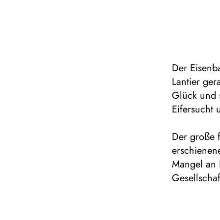
Der Eisenb
Lantier ger
Glück und 
Eifersucht 
Der große f
erschienen
Mangel an 
Gesellschaf
rasant zun
seinerzeit 
Menschen de