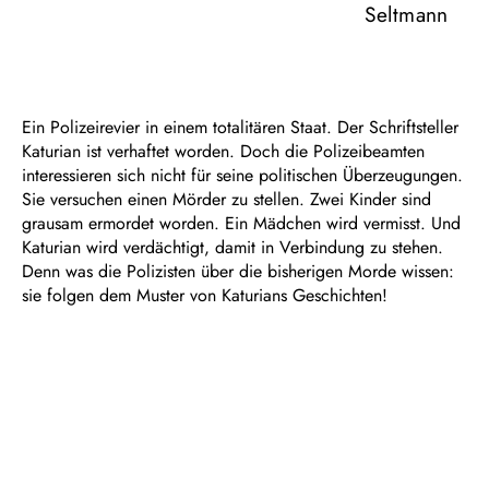
Seltmann
Ein Polizeirevier in einem totalitären Staat. Der Schriftsteller
Katurian ist verhaftet worden. Doch die Polizeibeamten
interessieren sich nicht für seine politischen Überzeugungen.
Sie versuchen einen Mörder zu stellen. Zwei Kinder sind
grausam ermordet worden. Ein Mädchen wird vermisst. Und
Katurian wird verdächtigt, damit in Verbindung zu stehen.
Denn was die Polizisten über die bisherigen Morde wissen:
sie folgen dem Muster von Katurians Geschichten!
Ein Thriller voller Haken und falscher Fährten. Ein
Kammerspiel der Obsessionen und eine tiefschwarze
Komödie. Makaber, intelligent und entsetzlich. In „Der
Kissenmann“ – 2003 in London uraufgeführt und mit dem
„Laurence Olivier Award“ als bestes neues Stück
ausgezeichnet – betrachtet Martin McDonagh die
Wechselwirkung von Literatur und Leben in einem ebenso