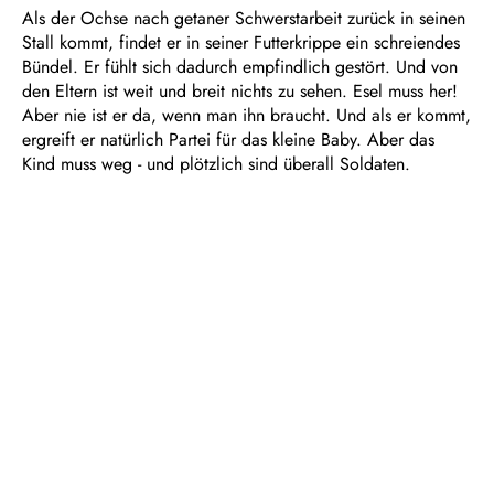
Als der Ochse nach getaner Schwerstarbeit zurück in seinen
Stall kommt, findet er in seiner Futterkrippe ein schreiendes
Bündel. Er fühlt sich dadurch empfindlich gestört. Und von
den Eltern ist weit und breit nichts zu sehen. Esel muss her!
Aber nie ist er da, wenn man ihn braucht. Und als er kommt,
ergreift er natürlich Partei für das kleine Baby. Aber das
Kind muss weg - und plötzlich sind überall Soldaten.
Eine etwas andere Weihnachtsgeschichte mit viel Spaß und
Witz, aber auch voller Poesie und Nachdenklichkeit. Ein
Fest für die ganze Familie, das federleicht das große Thema
Geschlechterrollen ins Visier nimmt. Alle Jahre wieder im
FOYER III.
Dauer: ca. 1 Stunde, keine Pause
Für alle ab 6 Jahren
KOM’MA Theater Duisburg