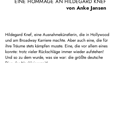
EINE HOMMAGE AN HILDEGARD KNEF
von Anke Jansen
Hildegard Knef, eine Ausnahmekünstlerin, die in Hollywood
und am Broadway Karriere machte. Aber auch eine, die für
ihre Träume stets kämpfen musste. Eine, die vor allem eines
konnte: trotz vieler Rückschläge immer wieder aufstehen!
Und so zu dem wurde, was sie war: die größte deutsche
Diva der Nachkriegszeit!
Musikalisch begleitet von Thorsten Schreiner am Klavier und
Richard Eisenach am Kontrabass, nähert sich Anke Jansen
der Diva Knef biografisch und musikalisch. Dabei geht es ihr
nicht um die bloße Imitation, sondern vielmehr um eine
zeitgemäße Interpretation von über zwanzig Knef-Klassikern,
von „Eins und eins, das macht zwei“ über „Für mich soll´s
rote Rosen regnen“ bis „Von nun an ging´s bergab” und
natürlich „So oder so ist das Leben”.