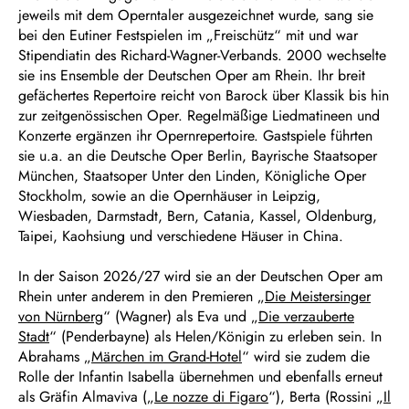
jeweils mit dem Operntaler ausgezeichnet wurde, sang sie
bei den Eutiner Festspielen im „Freischütz“ mit und war
Stipendiatin des Richard-Wagner-Verbands. 2000 wechselte
sie ins Ensemble der Deutschen Oper am Rhein. Ihr breit
gefächertes Repertoire reicht von Barock über Klassik bis hin
zur zeitgenössischen Oper. Regelmäßige Liedmatineen und
Konzerte ergänzen ihr Opernrepertoire. Gastspiele führten
sie u.a. an die Deutsche Oper Berlin, Bayrische Staatsoper
München, Staatsoper Unter den Linden, Königliche Oper
Stockholm, sowie an die Opernhäuser in Leipzig,
Wiesbaden, Darmstadt, Bern, Catania, Kassel, Oldenburg,
Taipei, Kaohsiung und verschiedene Häuser in China.
In der Saison 2026/27 wird sie an der Deutschen Oper am
Rhein unter anderem in den Premieren „
Die Meistersinger
von Nürnberg
“ (Wagner) als Eva und „
Die verzauberte
Stadt
“ (Penderbayne) als Helen/Königin zu erleben sein. In
Abrahams „
Märchen im Grand-Hotel
“ wird sie zudem die
Rolle der Infantin Isabella übernehmen und ebenfalls erneut
als Gräfin Almaviva („
Le nozze di Figaro
“), Berta (Rossini „
Il