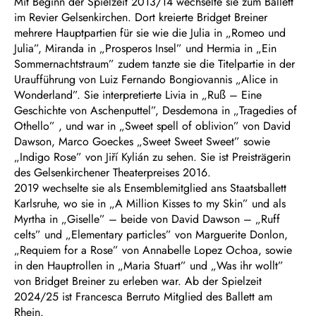
Mit Beginn der Spielzeit 2013/14 wechselte sie zum Ballett
im Revier Gelsenkirchen. Dort kreierte Bridget Breiner
mehrere Hauptpartien für sie wie die Julia in „Romeo und
Julia”, Miranda in „Prosperos Insel” und Hermia in „Ein
Sommernachtstraum” zudem tanzte sie die Titelpartie in der
Uraufführung von Luiz Fernando Bongiovannis „Alice in
Wonderland”. Sie interpretierte Livia in „Ruß – Eine
Geschichte von Aschenputtel”, Desdemona in „Tragedies of
Othello” , und war in „Sweet spell of oblivion” von David
Dawson, Marco Goeckes „Sweet Sweet Sweet” sowie
„Indigo Rose” von Jiří Kylián zu sehen. Sie ist Preisträgerin
des Gelsenkirchener Theaterpreises 2016.
2019 wechselte sie als Ensemblemitglied ans Staatsballett
Karlsruhe, wo sie in „A Million Kisses to my Skin” und als
Myrtha in „Giselle” – beide von David Dawson – „Ruff
celts” und „Elementary particles” von Marguerite Donlon,
„Requiem for a Rose” von Annabelle Lopez Ochoa, sowie
in den Hauptrollen in „Maria Stuart” und „Was ihr wollt”
von Bridget Breiner zu erleben war. Ab der Spielzeit
2024/25 ist Francesca Berruto Mitglied des Ballett am
Rhein.