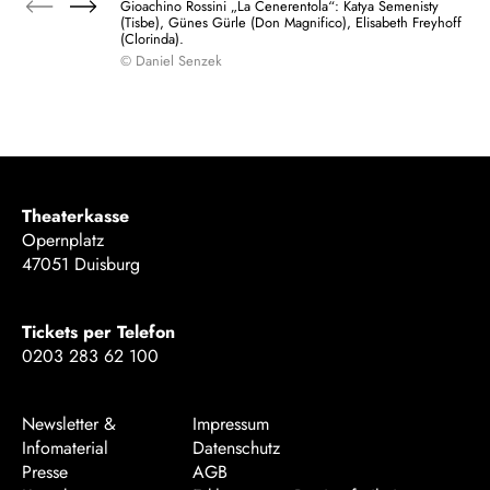
Gioachino Rossini „La Cenerentola“: Katya Semenisty
(Tisbe), Günes Gürle (Don Magnifico), Elisabeth Freyhoff
(Clorinda).
© Daniel Senzek
Theaterkasse
Opernplatz
47051 Duisburg
Tickets per Telefon
0203 283 62 100
Newsletter &
Impressum
Infomaterial
Datenschutz
Presse
AGB