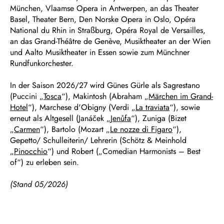
München, Vlaamse Opera in Antwerpen, an das Theater
Basel, Theater Bern, Den Norske Opera in Oslo, Opéra
National du Rhin in Straßburg, Opéra Royal de Versailles,
an das Grand-Théâtre de Genève, Musiktheater an der Wien
und Aalto Musiktheater in Essen sowie zum Münchner
Rundfunkorchester.
In der Saison 2026/27 wird Günes Gürle als Sagrestano
(Puccini „
Tosca
“), Makintosh (Abraham „
Märchen im Grand-
Hotel
“), Marchese d'Obigny (Verdi „
La traviata
“), sowie
erneut als Altgesell (Janáček „
Jenůfa
“), Zuniga (Bizet
„
Carmen
“), Bartolo (Mozart „
Le nozze di Figaro
“),
Gepetto/ Schulleiterin/ Lehrerin (Schötz & Meinhold
„
Pinocchio
“) und Robert („Comedian Harmonists – Best
of“) zu erleben sein.
(Stand 05/2026)