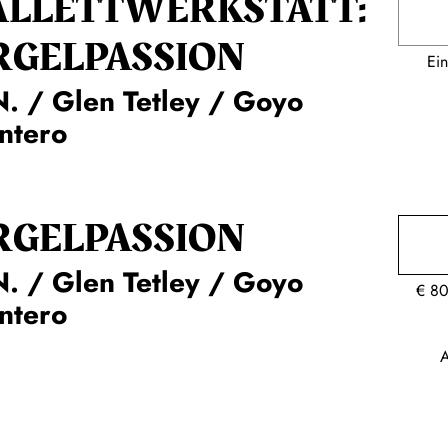
ALLETT­WERKSTATT:
RGEL­PASSION
Ein
. / Glen Tetley / Goyo
ntero
RGEL­PASSION
. / Glen Tetley / Goyo
€
80
ntero
A