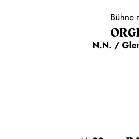
Bühne 
ORGE
N.N. / Gle