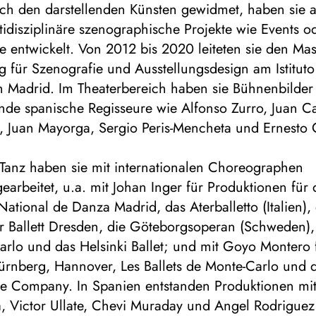
ich den darstellenden Künsten gewidmet, haben sie 
idisziplinäre szenographische Projekte wie Events o
 entwickelt. Von 2012 bis 2020 leiteten sie den Mas
g für Szenografie und Ausstellungsdesign am Istitut
n Madrid. Im Theaterbereich haben sie Bühnenbilder 
nde spanische Regisseure wie Alfonso Zurro, Juan Ca
, Juan Mayorga, Sergio Peris-Mencheta und Ernesto 
 Tanz haben sie mit internationalen Choreographen
rbeitet, u.a. mit Johan Inger für Produktionen für 
tional de Danza Madrid, das Aterballetto (Italien),
 Ballett Dresden, die Göteborgsoperan (Schweden), 
rlo und das Helsinki Ballet; und mit Goyo Montero 
Nürnberg, Hannover, Les Ballets de Monte-Carlo und 
e Company. In Spanien entstanden Produktionen mi
, Victor Ullate, Chevi Muraday und Angel Rodrigue