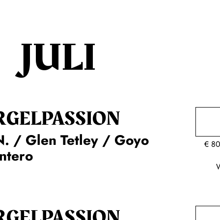
JULI
RGEL­PASSION
. / Glen Tetley / Goyo
€
80
ntero
RGEL­PASSION