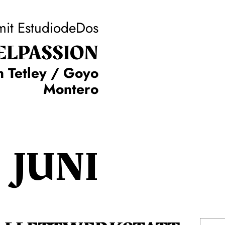
mit EstudiodeDos
L­PASSION
n Tetley / Goyo
Montero
JUNI