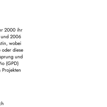
hr 2000 ihr
01 und 2006
ektin, wobei
e oder diese
resprung und
eño (GPD)
n Projekten
ch