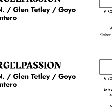
. / Glen Tetley / Goyo
€
80
ntero
A
Kleine
RGEL­PASSION
. / Glen Tetley / Goyo
€
80
ntero
Mit 
e