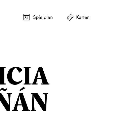
pringen
Zum Footer springen
Spielplan
Karten
ICIA
ÑÁN