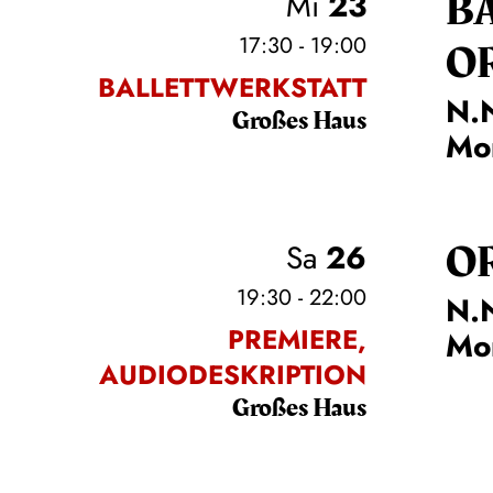
B
Mi
23
17:30 - 19:00
O
BALLETTWERKSTATT
N.N
Großes Haus
Mo
O
Sa
26
19:30 - 22:00
N.N
PREMIERE,
Mo
AUDIODESKRIPTION
Großes Haus