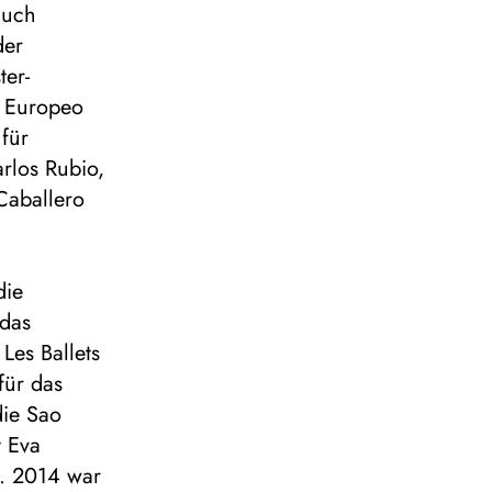
auch
der
ter-
o Europeo
für
rlos Rubio,
Caballero
die
 das
Les Ballets
für das
die Sao
t Eva
z. 2014 war