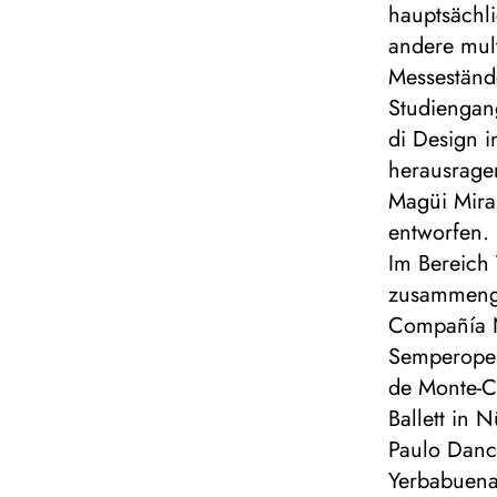
hauptsächl
andere mult
Messestände
Studiengan
di Design i
herausrage
Magüi Mira
entworfen.
Im Bereich
zusammengea
Compañía Na
Semperoper
de Monte-Ca
Ballett in 
Paulo Danc
Yerbabuena