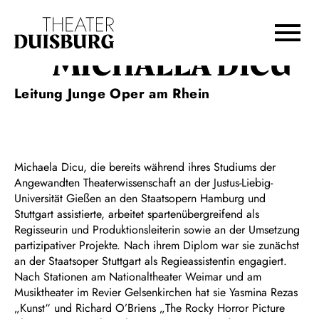
Zur Hauptnavigation springen
Zum Hauptinhalt springen
Zum Footer springen
MICHAELA DICU
Leitung Junge Oper am Rhein
Michaela Dicu, die bereits während ihres Studiums der
Angewandten Theaterwissenschaft an der Justus-Liebig-
Universität Gießen an den Staatsopern Hamburg und
Stuttgart assistierte, arbeitet spartenübergreifend als
Regisseurin und Produktionsleiterin sowie an der Umsetzung
partizipativer Projekte. Nach ihrem Diplom war sie zunächst
an der Staatsoper Stuttgart als Regieassistentin engagiert.
Nach Stationen am Nationaltheater Weimar und am
Musiktheater im Revier Gelsenkirchen hat sie Yasmina Rezas
„Kunst“ und Richard O’Briens „The Rocky Horror Picture