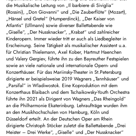
die Musikalische Leitung von „Il barbiere di Siviglia“
(Rossini), „Don Giovanni“ und „Die Zauberflöte“ (Mozart),
„Hänsel und Gretel“ (Humperdinck), „Der Kaiser von
Atlantis“ (Ullmann) sowie diverser Ballettabende wie
„Giselle“, „Der Nussknacker“, „Krabat“ und zahlreicher
Kinderopern. Immer wieder tritt er auch als Liedbegleiter in
Erscheinung. Seine Tätigkeit als musikalischer Assistent u.a.
für Christian Thielemann, Axel Kober, Hartmut Haenchen
und Valery Gergiev, führte ihn zu den Bayreuther Festspielen
sowie an viele nationale und internationale Opern- und
Konzerthäuser. Für das Mariinsky-Theater in St.Petersburg
dirigierte er beispielsweise 2019 Wagners „Tannhäuser” und
„Parsifal” in Wladiwostok. Eine Koproduktion mit dem
Konzerthaus Blaibach und dem Tschaikowsky-Youth Orchestra
führte ihn 2021 als Dirigent von Wagners „Das Rheingold”
an die Philharmonie Ekaterinburg. Lehraufträge wurden ihm
an den Musikhochschulen von Hamburg, Köln und
Düsseldorf erteilt. An der Deutschen Oper am Rhein
dirigierte Christoph Stöcker zuletzt die Ballettabende „Drei
Meister – Drei Werke“, „Giselle“ und „Der Nussknacker“