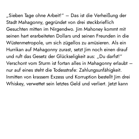
„Sieben Tage ohne Arbeit!“ – Das ist die Verheißung der
Stadt Mahagonny, gegründet von drei steckbrieflich
Gesuchten mitten im Nirgendwo. Jim Mahoney kommt mit
seinen hart erarbeiteten Dollars und seinen Freunden in die
Wüstenmetropole, um sich zügellos zu amüsieren. Als ein
Hurrikan auf Mahagonny zurast, setzt Jim noch einen drauf
und ruft das Gesetz der Glückseligkeit aus: „Du darfst!“
Verschont vom Sturm ist fortan alles in Mahagonny erlaubt –
nur auf eines steht die Todesstrafe: Zahlungsunfähigkeit.
Inmitten von krassem Exzess und Korruption bestellt Jim drei
Whiskey, verwettet sein letztes Geld und verliert. Jetzt kann
er den Whiskey nicht bezahlen…
Radikal und mit großer Operngeste laden Bertolt Brechts
Text und Kurt Weills doppelbödige Musik zwischen
Kneipensong, hohem Opernton, Shimmy- und Foxtrott-
Adaptionen und Chorälen zum Tanz in den Abgrund – und
zu einem bösen Passionsspiel, bei dem statt der Glocken die
Kassen klingeln.