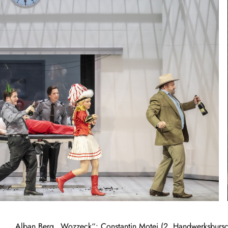
Alban Berg „Wozzeck“: Constantin Moţei (2. Handwerksbursch