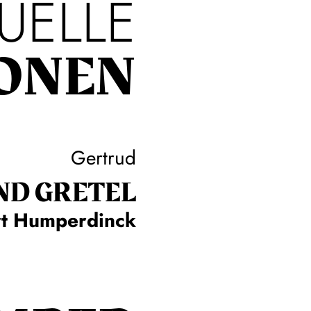
UELLE
ONEN
Gertrud
ND GRETEL
rt Humperdinck