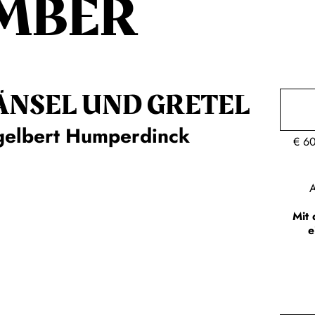
MBER
ÄNSEL UND GRETEL
gelbert Humperdinck
€
6
A
Mit 
e