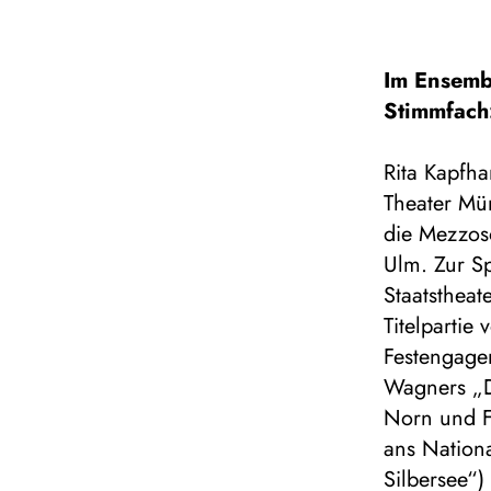
Im Ensemb
Stimmfach
Rita Kapfh
Theater Mü
die Mezzoso
Ulm. Zur S
Staatstheat
Titelpartie
Festengagem
Wagners „De
Norn und F
ans Nationa
Silbersee“)