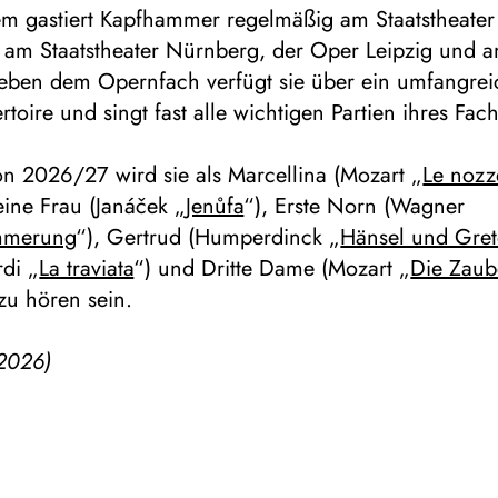
em gastiert Kapfhammer regelmäßig am Staatstheater
 am Staatstheater Nürnberg, der Oper Leipzig und a
eben dem Opernfach verfügt sie über ein umfangrei
rtoire und singt fast alle wichtigen Partien ihres Fach
on 2026/27 wird sie als Marcellina (Mozart „
Le nozz
eine Frau (Janáček „
Jenůfa
“), Erste Norn (Wagner
mmerung
“), Gertrud (Humperdinck „
Hänsel und Gret
di „
La traviata
“) und Dritte Dame (Mozart „
Die Zaube
zu hören sein.
2026)