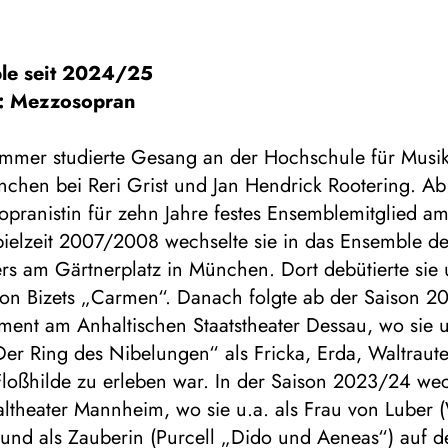
le seit 2024/25
: Mezzosopran
ammer studierte Gesang an der Hochschule für Musi
nchen bei Reri Grist und Jan Hendrick Rootering. A
pranistin für zehn Jahre festes Ensemblemitglied am
pielzeit 2007/2008 wechselte sie in das Ensemble d
ers am Gärtnerplatz in München. Dort debütierte sie 
 von Bizets „Carmen“. Danach folgte ab der Saison 2
ent am Anhaltischen Staatstheater Dessau, wo sie u
r Ring des Nibelungen“ als Fricka, Erda, Waltraute
loßhilde zu erleben war. In der Saison 2023/24 wec
ltheater Mannheim, wo sie u.a. als Frau von Luber (
 und als Zauberin (Purcell „Dido und Aeneas“) auf 