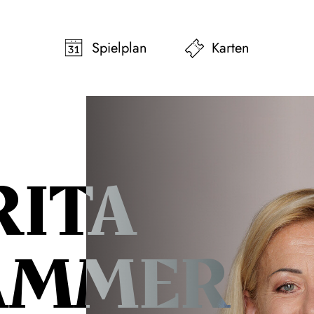
pringen
Zum Footer springen
Spielplan
Karten
RITA
AMMER