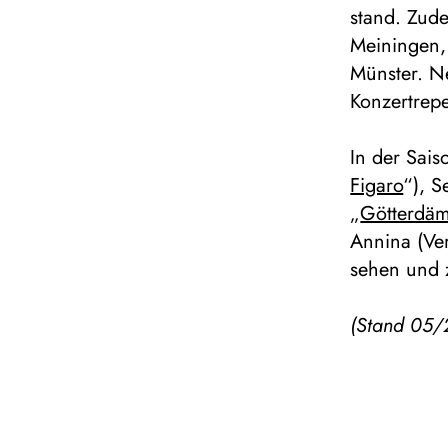
stand. Zud
Meiningen,
Münster. N
Konzertrepe
In der Sais
Figaro
“), S
„
Götterdä
Annina (Ver
sehen und 
(Stand 05/