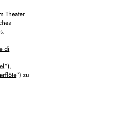
m Theater
ches
s.
e di
el
“),
rflöte
“) zu