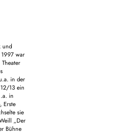
k und
b 1997 war
 Theater
es
u.a. in der
012/13 ein
.a. in
, Erste
hselte sie
Weill „Der
der Bühne