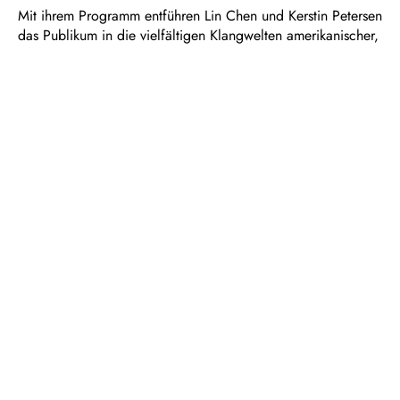
Mit ihrem Programm entführen Lin Chen und Kerstin Petersen
das Publikum in die vielfältigen Klangwelten amerikanischer,
europäischer und asiatischer Komponist:innen. Im
Mittelpunkt stehen zwei Werke, die in jüngster Zeit für das
Duo Drums & Pipes komponiert wurden:
„aufstieg.entspannung“ von Alyssa Aska – basierend auf
einer spektralen Analyse des Gongs – und „Mikoshi“ von
Rikako Watanabe, inspiriert von der traditionellen
japanischen Musik, die während der Prozessionen der
sommerlichen Matsuri-Feste erklingt. Außerdem begegnen
wir verschiedenen mythischen Kreaturen, etwa der „Black
Sphinx“, die mit Vorliebe nahezu unlösbare Rätsel stellt,
oder dem Seeungeheuer „The Kraken“, das in den virtuosen
Klängen für Orgelpedal und Tam-Tam aus dem tosenden
Ozean aufsteigt. Passend dazu bezeichnete der Komponist
William Albright seine „Fanfare“ einmal als „dämonisch“,
während in „Nocturne“ Nachtfalter durch die Dämmerung
flattern. Einen besonderen Höhepunkt des Programms bildet
eine Improvisation, die im Zusammenspiel der
Schlaginstrumente mit der majestätischen Orgel die