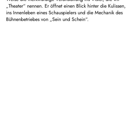
„Theater“ nennen. Er öffnet einen Blick hinter die Kulissen,
ins Innenleben eines Schauspielers und die Mechanik des
Bühnenbetriebes von „Sein und Schein“.
Und doch ist Clancys Monolog viel mehr als eine
Nabelschau des Theaters. Denn die Betrachtung des eigenen
Tuns führt den einsamen Mann auf der Bühne auch zum Blick
auf die Welt im 21. Jahrhundert, ihren Phrasen und
Absurditäten. Und ehe sich der Zuschauer versieht,
konfrontiert ihn „Event“ mit den großen philosophischen
Fragen und wird zu einer Meditation über Freiheit und
Erinnern.
Dauer: ca. 1 Stunde 30 Minuten, keine Pause