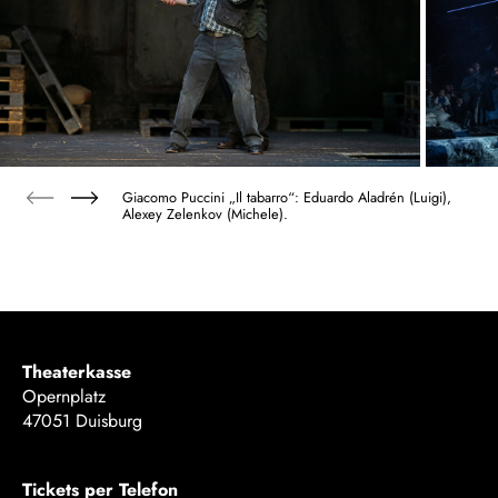
Giacomo Puccini „Il tabarro“: Eduardo Aladrén (Luigi),
Alexey Zelenkov (Michele).
Theaterkasse
Opernplatz
47051 Duisburg
Tickets per Telefon