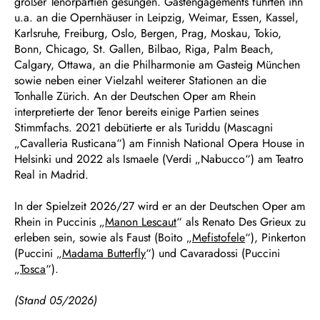
großer Tenorpartien gesungen. Gastengagements führten ihn
u.a. an die Opernhäuser in Leipzig, Weimar, Essen, Kassel,
Karlsruhe, Freiburg, Oslo, Bergen, Prag, Moskau, Tokio,
Bonn, Chicago, St. Gallen, Bilbao, Riga, Palm Beach,
Calgary, Ottawa, an die Philharmonie am Gasteig München
sowie neben einer Vielzahl weiterer Stationen an die
Tonhalle Zürich. An der Deutschen Oper am Rhein
interpretierte der Tenor bereits einige Partien seines
Stimmfachs. 2021 debütierte er als Turiddu (Mascagni
„Cavalleria Rusticana“) am Finnish National Opera House in
Helsinki und 2022 als Ismaele (Verdi „Nabucco“) am Teatro
Real in Madrid.
In der Spielzeit 2026/27 wird er an der Deutschen Oper am
Rhein in Puccinis „
Manon Lescaut
“ als Renato Des Grieux zu
erleben sein, sowie als Faust (Boito „
Mefistofele
“), Pinkerton
(Puccini „
Madama Butterfly
“) und Cavaradossi (Puccini
„
Tosca
“).
(Stand 05/2026)