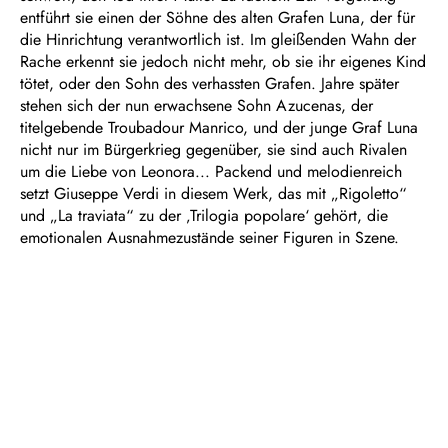
entführt sie einen der Söhne des alten Grafen Luna, der für
die Hinrichtung verantwortlich ist. Im gleißenden Wahn der
Rache erkennt sie jedoch nicht mehr, ob sie ihr eigenes Kind
tötet, oder den Sohn des verhassten Grafen. Jahre später
stehen sich der nun erwachsene Sohn Azucenas, der
titelgebende Troubadour Manrico, und der junge Graf Luna
nicht nur im Bürgerkrieg gegenüber, sie sind auch Rivalen
um die Liebe von Leonora... Packend und melodienreich
setzt Giuseppe Verdi in diesem Werk, das mit „Rigoletto“
und „La traviata“ zu der ‚Trilogia popolare‘ gehört, die
emotionalen Ausnahmezustände seiner Figuren in Szene.
Dauer: ca. 2½ Stunden, eine Pause
In italienischer Sprache mit deutschen Übertiteln
Empfohlen ab 14 Jahren
Dramma lirico in vier Teilen
Libretto von Salvadore Cammarano und Leone