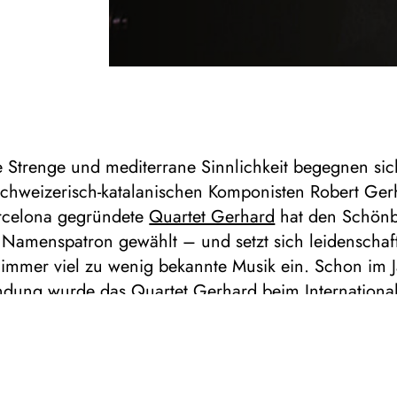
e Strenge und mediterrane Sinn­lichkeit begegnen sic
schweizerisch-katalanischen Komponisten Robert Ger
rcelona gegründete
Quartet Gerhard
hat den Schönb
 Namenspatron gewählt – und setzt sich leidenschaft
 immer viel zu wenig bekannte Musik ein. Schon im 
ndung wurde das Quartet Gerhard beim Inter­nationa
kfest der Jeunesses Musicales zum „überzeugendst
ensemble“ gekürt – eine Einschätzung, die das heu
reisgekrönte Quartett in den folgenden Jahren nachd
konnte.