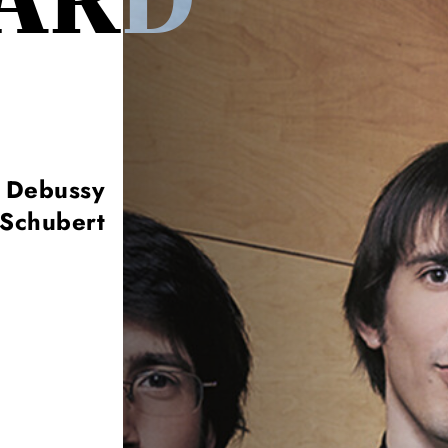
ARD
 Debussy
 Schubert