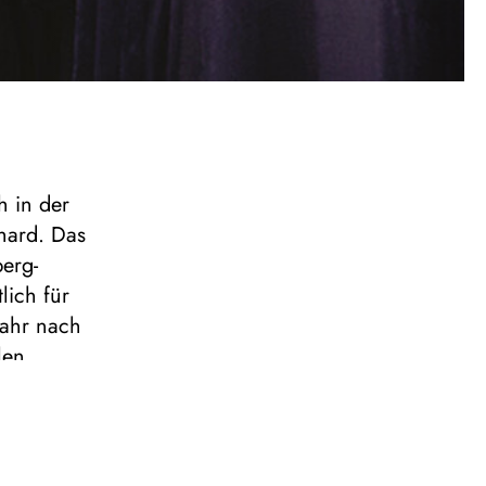
h in der
hard. Das
erg-
lich für
Jahr nach
len
en
te
rücklich