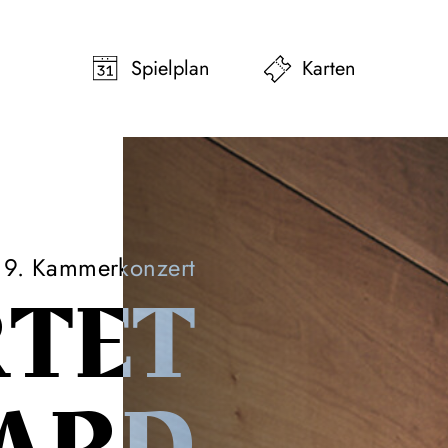
pringen
Zum Footer springen
Spielplan
Karten
9. Kammerkonzert
TET