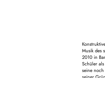
Konstruktiv
Musik des 
2010 in Ba
Schüler als
seine noch
seiner Grü
Kammermusi
Nachwuchs­
mehrfach p
bestätigen 