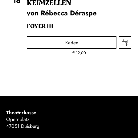
16
KEIM­ZELLEN
von Rébecca Déraspe
FOYER III
Karten
€
12,00
Theaterkasse
Opernplatz
47051 Duisburg