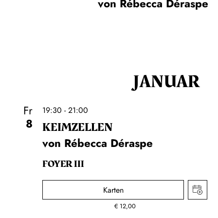
von Rébecca Déraspe
JANUAR
Fr
19:30 - 21:00
8
KEIM­ZELLEN
von Rébecca Déraspe
FOYER III
Karten
€
12,00