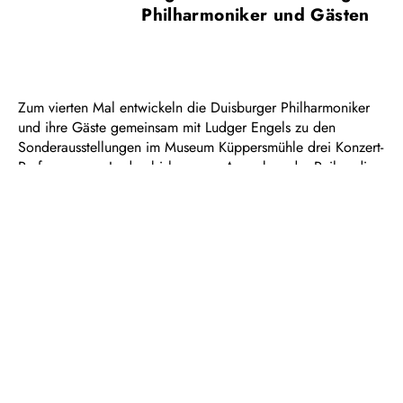
Philharmoniker und Gästen
Zum vierten Mal entwickeln die Duisburger Philharmoniker
und ihre Gäste gemeinsam mit Ludger Engels zu den
Sonderausstellungen im Museum Küppersmühle drei Konzert-
Performances. In den bisher neun Ausgaben der Reihe, die
sich zu einer Kultreihe entwickelt hat und deren drei
Performances aufgrund der hohen Nachfrage nunmehr
jeweils zweimal aufgeführt werden, haben die
Philharmoniker mit mehr als 40 Gästen aus Musik,
Schauspiel und Tanz neue Erlebnisebenen aus den Themen
und Inhalten der ausgestellten Werke geschaffen.
In den nächsten drei Konzert-Performances werden
klingende Interventionen neue Perspektiven auf die Werke
der einmaligen Sammlung Ströher der Küppersmühle, aber
auch Hintergründe der jeweiligen Künstler:innen und ihre