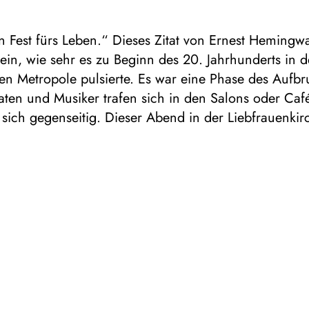
ein Fest fürs Leben.“ Dieses Zitat von Ernest Hemingw
in, wie sehr es zu Beginn des 20. Jahrhunderts in d
en Metropole pulsierte. Es war eine Phase des Aufbr
raten und Musiker trafen sich in den Salons oder Caf
n sich gegenseitig. Dieser Abend in der Liebfrauenkir
um stimmungsvoll in jene spannende Zeit der damali
 Hauptstadt Europas, in die es auch viele Künstler au
g. Einer der Weltenbummler war Prokofjew, der dort
niger Geiger mit seinen beliebten fünf Melodien ei
iche Sammlung von Liedern ohne Worte verfasste. Sei
eentpuppt sich als ein ebenso fantasievolles Werk. 
r sich sogar schriftstellerisch und schrieb zum Beispie
zählung über den Eiffelturm, der beschließt, auf sein
Richtung Babel und damit zum Turm aller Türme zu w