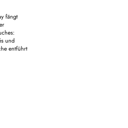
ay fängt
er
uches:
és und
che entführt
gen
s anderen
 1925 auf
ne
ne zweite
Zudem
l eine
en eisernen
andern.