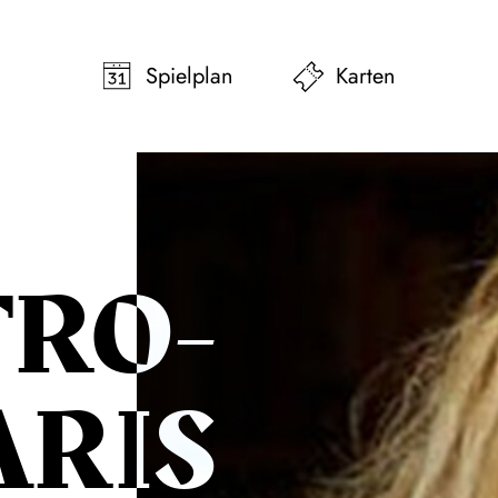
pringen
Zum Footer springen
Spielplan
Karten
RO­
ARIS