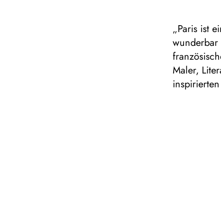
„Paris ist 
wunderbar e
französisch
Maler, Lite
inspirierte
das Publik
kulturellen
Ländern zo
Anregung ei
facettenre
Violinsonat
betätigte e
skurrile Er
Beinen in 