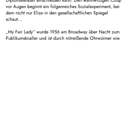
Diplomatenball einschleusen kann. Den wahnwitzigen Coup
vor Augen beginnt ein folgenreiches Sozialexperiment, bei
dem nicht nur Eliza in den gesellschaftlichen Spiegel
schaut...
„My Fair Lady“ wurde 1956 am Broadway über Nacht zum
Publikumsknaller und ist durch mitreißende Ohrwürmer wie
„Es grünt so grün“ auch noch im Jubiläumsjahr 70 Jahre
nach seiner Uraufführung eins der beliebtesten Musicals
überhaupt.
Dauer: ca. 3 Stunden, eine Pause
In deutscher Sprache mit Übertiteln
Empfohlen ab 12 Jahren
Musical in zwei Akten
Nach George Bernard Shaws „Pygmalion“ und dem
Film von Gabriel Pascal
Buch von Alan Jay Lerner