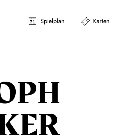
pringen
Zum Footer springen
Spielplan
Karten
TOPH
KER