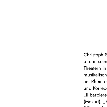
Christoph S
u.a. in se
Theatern i
musikalisch
am Rhein en
und Korrepe
„Il barbier
(Mozart), „