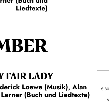
erner (Buch und
Liedtexte)
MBER
Y FAIR LADY
derick Loewe (Musik), Alan
€
80
 Lerner (Buch und Liedtexte)