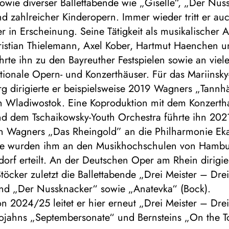
owie diverser Ballettabende wie „Giselle“, „Der Nus
d zahlreicher Kinderopern. Immer wieder tritt er auc
er in Erscheinung. Seine Tätigkeit als musikalischer A
hristian Thielemann, Axel Kober, Hartmut Haenchen u
hrte ihn zu den Bayreuther Festspielen sowie an viel
tionale Opern- und Konzerthäuser. Für das Mariinsky
rg dirigierte er beispielsweise 2019 Wagners „Tann
 in Wladiwostok. Eine Koproduktion mit dem Konzerth
nd dem Tschaikowsky-Youth Orchestra führte ihn 2021
on Wagners „Das Rheingold” an die Philharmonie Eka
ge wurden ihm an den Musikhochschulen von Hambu
orf erteilt. An der Deutschen Oper am Rhein dirigie
töcker zuletzt die Ballettabende „Drei Meister – Dre
und „Der Nussknacker“ sowie „Anatevka“ (Bock).
on 2024/25 leitet er hier erneut „Drei Meister – Dre
Trojahns „Septembersonate“ und Bernsteins „On the T