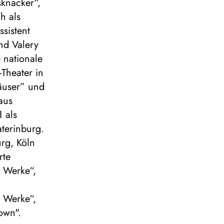
sknacker“,
h als
ssistent
nd Valery
e nationale
-Theater in
häuser” und
aus
 als
terinburg.
rg, Köln
rte
i Werke“,
i Werke“,
own".