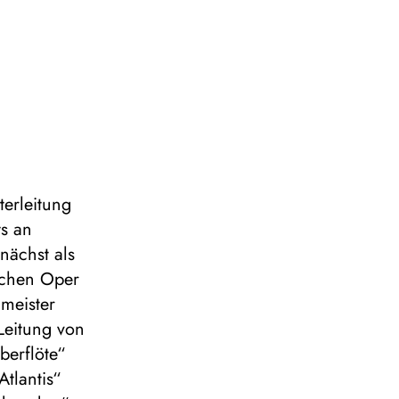
terleitung
s an
nächst als
tschen Oper
lmeister
 Leitung von
berflöte“
tlantis“