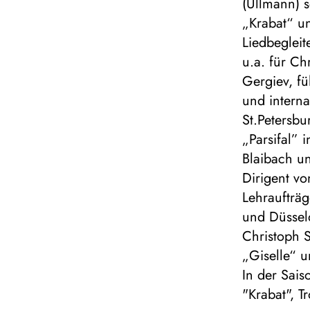
(Ullmann) s
„Krabat“ un
Liedbegleit
u.a. für C
Gergiev, fü
und interna
St.Petersbu
„Parsifal”
Blaibach u
Dirigent v
Lehraufträ
und Düsseld
Christoph S
„Giselle“ 
In der Sais
"Krabat", 