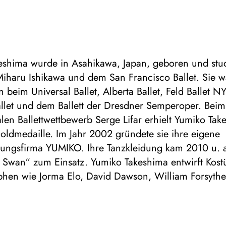
eshima wurde in Asahikawa, Japan, geboren und stud
 Miharu Ishikawa und dem San Francisco Ballet. Sie w
n beim Universal Ballet, Alberta Ballet, Feld Ballet N
allet und dem Ballett der Dresdner Semperoper. Beim
alen Ballettwettbewerb Serge Lifar erhielt Yumiko Ta
oldmedaille. Im Jahr 2002 gründete sie ihre eigene
dungsfirma YUMIKO. Ihre Tanzkleidung kam 2010 u. 
k Swan“ zum Einsatz. Yumiko Takeshima entwirft Kost
hen wie Jorma Elo, David Dawson, William Forsythe