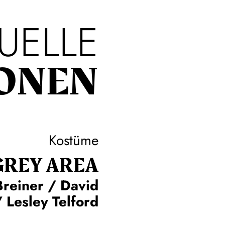
UELLE
ONEN
Kostüme
GREY AREA
Breiner / David
 Lesley Telford