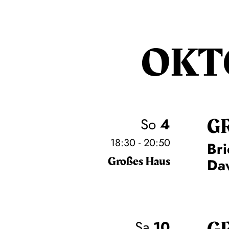
OKT
G
So
4
18:30 - 20:50
Bri
Großes Haus
Daw
Sa
10