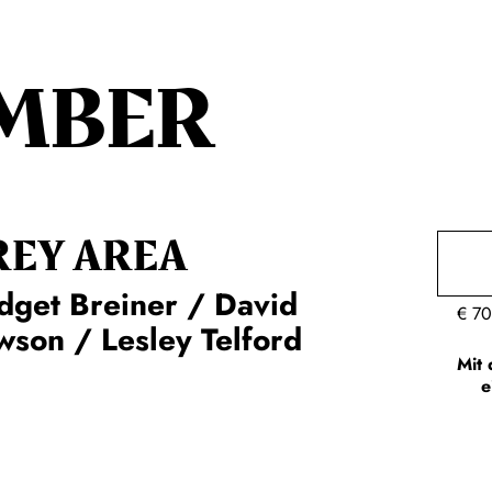
MBER
REY AREA
dget Breiner / David
€
70
son / Lesley Telford
Mit 
e