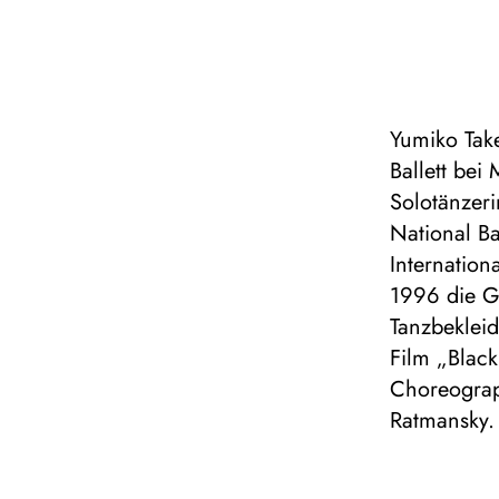
Yumiko Tak
Ballett bei
Solotänzeri
National B
Internation
1996 die G
Tanzbeklei
Film „Blac
Choreograp
Ratmansky.