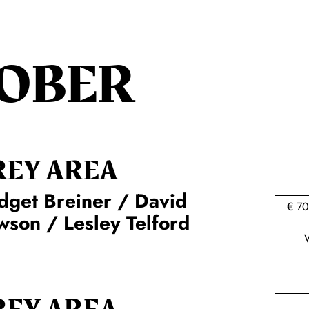
OBER
REY AREA
dget Breiner / David
€
70
son / Lesley Telford