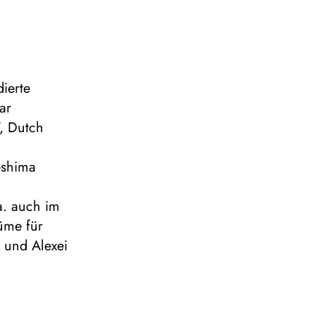
ierte
ar
Y, Dutch
keshima
a. auch im
üme für
 und Alexei