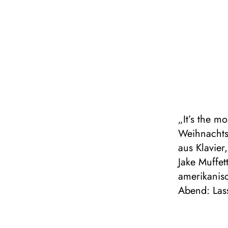
„It’s the m
Weihnachtsl
aus Klavier
Jake Muffe
amerikanisc
Abend: Las
uns Richtun