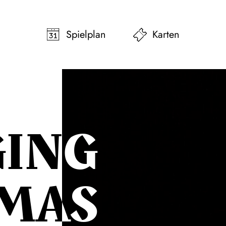
pringen
Zum Footer springen
Spielplan
Karten
ING
­MAS