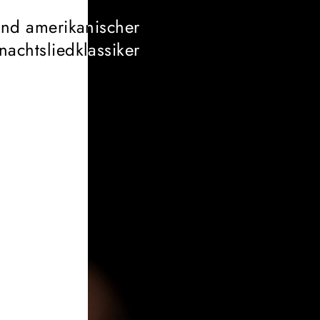
nd amerikanischer
achtsliedklassiker