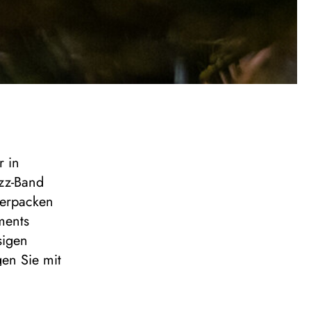
r in
azz-Band
verpacken
ments
sigen
en Sie mit