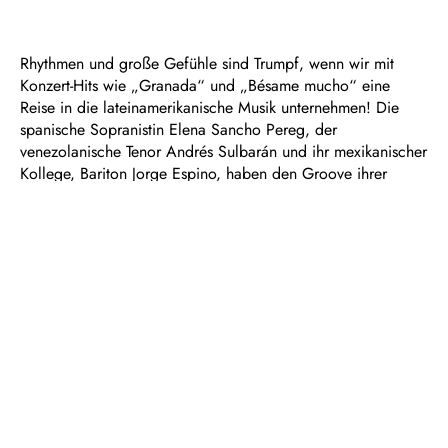
Rhythmen und große Gefühle sind Trumpf, wenn wir mit
Konzert-Hits wie „Granada“ und „Bésame mucho“ eine
Reise in die lateinamerikanische Musik unternehmen! Die
spanische Sopranistin Elena Sancho Pereg, der
venezolanische Tenor Andrés Sulbarán und ihr mexikanischer
Kollege, Bariton Jorge Espino, haben den Groove ihrer
Heimatländer quasi schon im Blut und präsentieren
gemeinsam mit den Duisburger Philharmonikern ein
vielfältiges Programm – von argentinischem Tango über
mexikanische Volkslieder und spanische Zarzuela bis hin
zum kubanischen Bolero.