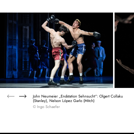
John Neumeier „Endstation Sehnsucht“: Olgert Collaku
(Stanley), Nelson López Garlo (Mitch)
© Ingo Schaefer