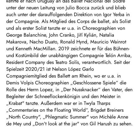
kehrte er nach Uruguay an das Ballet Nacional del Sodre
unter der neuen Leitung von Julio Bocca zurück und blieb
auch unter der darauffolgenden Direktion von Igor Yerba in
der Compagnie. Als Mitglied des Corps de ballet, als Solist
und als erster Solist tanzte er u.a. in Choreographien von
George Balanchine, John Cranko, Jiří Kylián, Natalia
Makarova, Nacho Duato, Ronald Hynd, Mauricio Wainrot
und Kenneth MacMillan. 2019 zeichnete er für das Bühnen-
und Kostümbild der unabhängigen Compagnie Telón Arriba,
Resident Company des Teatro Solís, verantwortlich. Seit der
Spielzeit 2020/21 ist Nelson López Garlo
Compagniemitglied des Ballett am Rhein, wo er u.a. in
Demis Volpis Choreographien „Geschlossene Spiele“ die
Rolle des Herrn Lopez, in „Der Nussknacker“ den Vater, den
Begleiter der Schneeflockenkönigin und den Meister in
„Krabat" tanzte. Außerdem war er in Twyla Tharps
„Commentaries on the Floating World“, Brigdet Breiners
„North Country", „Phlegmatic Summer" von Michèle Anne
de Mey und „Don't look at the jar" von Gil Harush zu sehen.